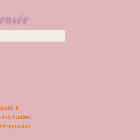
ensée
tablir la
et de l'enfant.
par quinzaine.