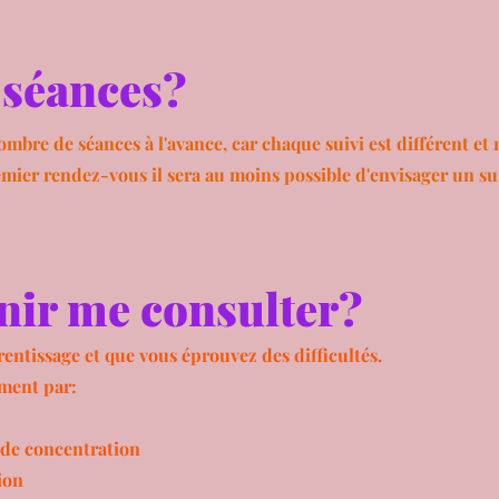
séances?
nombre de séances à l'avance, car chaque suivi est différent et
ier rendez-vous il sera au moins possible d'envisager un su
nir me consulter?
rentissage et que vous éprouvez des difficultés.
ement par:
& de concentration
ion