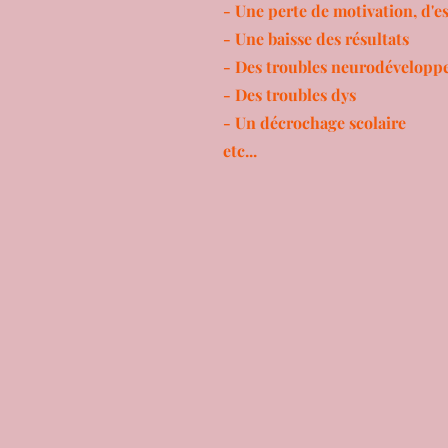
- Une perte de motivation, d'e
- Une baisse des résultats
- Des troubles neurodévelop
- Des troubles dys
- Un décrochage scolaire
etc...