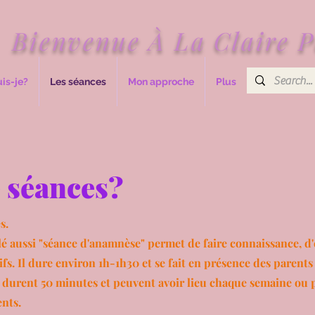
Bienvenue À La Claire P
uis-je?
Les séances
Mon approche
Plus
e séances?
s.
 aussi "séance d'anamnèse" permet de faire connaissance, d'é
ifs. Il dure environ 1h-1h30 et se fait en présence des parents 
s durent 50 minutes et peuvent avoir lieu chaque semaine ou 
ents.